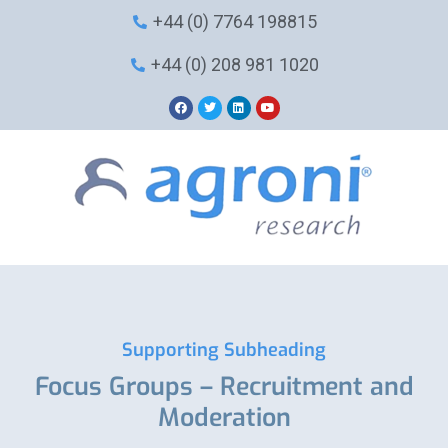
Skip
+44 (0) 7764 198815
to
content
+44 (0) 208 981 1020
F
T
L
Y
a
w
i
o
c
i
n
u
e
t
k
t
b
t
e
u
o
e
d
b
o
r
i
e
k
n
Supporting Subheading
Focus Groups – Recruitment and
Moderation