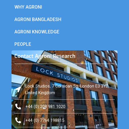
WHY AGRONI
AGRONI BANGLADESH
AGRONI KNOWLEDGE
PEOPLE
Contact Agroni Research
Lock Studios, 7 Corsican Sq, London E3 3YD,
United Kingdom
+44 (0) 208 981 1020
+44 (0) 7764 198815